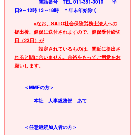
電話番号 TEL 011-351-3010 平
日9～12時 13～18時 ＊年末年始除く
※なお、SATO社会保険労務士法人への
提出後、健保に送付されますので、健保受付締切
日（23日）が
設定されているものは、間近に
提出さ
れると
間に合いません。
余裕をもってご用意をお
願いします。
＜MMFの方＞
本社 人事総務部 あて
＜任意継続加入者の方＞