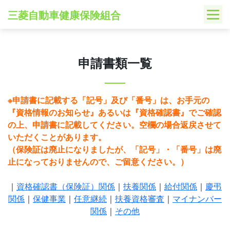
Skip
三菱自動車健康保険組合
to
content
申請書類一覧
※申請書に記載する「記号」及び「番号」は、お手元の
『資格情報のお知らせ』あるいは『資格確認書』でご確認
の上、申請書に記載してください。空欄の場合返戻させて
いただくことがあります。
（保険証は廃止になりましたが、「記号」・「番号」は廃
止になっておりませんので、ご留意ください。）
｜
資格確認書（保険証）関係
｜
扶養関係
｜
給付関係
｜
慶弔
関係
｜
保健事業
｜
任意継続
｜
扶養資格審査
｜
マイナンバー
関係
｜
その他