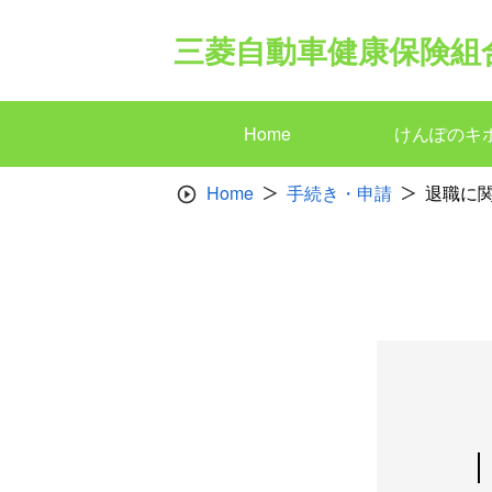
Skip
to
三菱自動車健康保険組
content
Home
けんぽのキ
Home
手続き・申請
退職に