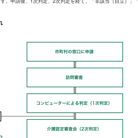
す。申請後、1次判定、2次判定を経て、「非該当（自立）」
れ