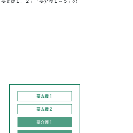
「要支援１、２」「要介護１～５」の