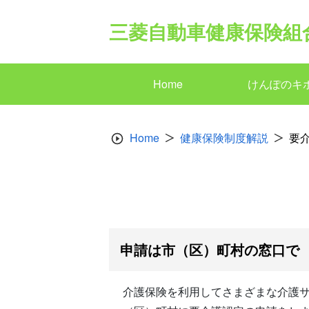
Skip
to
三菱自動車健康保険組
content
Home
けんぽのキ
Home
健康保険制度解説
要
申請は市（区）町村の窓口で
介護保険を利用してさまざまな介護